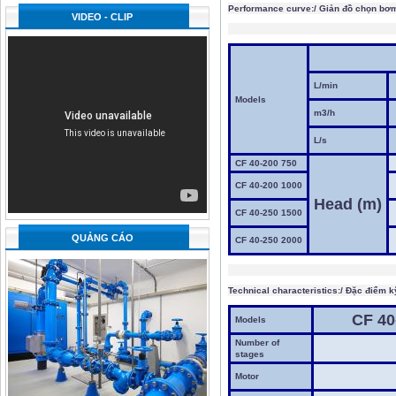
Performance curve:/ Giản đồ chọn bơ
VIDEO - CLIP
L/min
Models
m3/h
L/s
CF 40-200 750
CF 40-200 1000
Head (m)
CF 40-250 1500
QUẢNG CÁO
CF 40-250 2000
Technical characteristics:/ Đặc điểm kỹ
CF 40
Models
Number of
stages
Motor