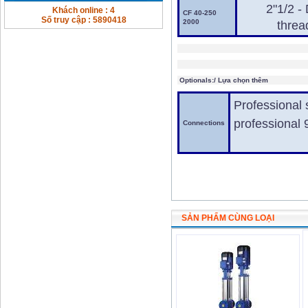
2"1/2 -
Khách online : 4
CF 40-250
Số truy cập : 5890418
2000
threa
Optionals:/ Lựa chọn thêm
Professional s
professional 
Connections
SẢN PHẨM CÙNG LOẠI