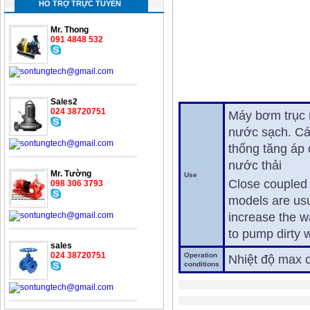
HỖ TRỢ TRỰC TUYẾN
Mr. Thong
091 4848 532
Sales2
024 38720751
Máy bơm trục 
nước sạch. Ca
thống tăng áp
nước thải
Mr. Tường
Use
Close coupled 
098 306 3793
models are usua
increase the w
to pump dirty 
sales
024 38720751
Operation
Nhiệt độ max
conditions