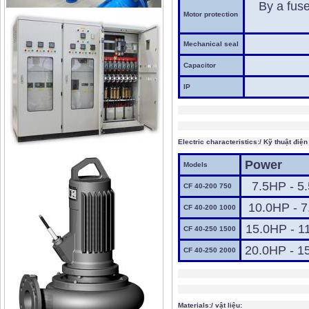
By a fuse
Motor protection
Mechanical seal
Capacitor
IP
Electric characteristics:/ Kỹ thuật điện
Power
Models
7.5HP - 5
CF 40-200 750
10.0HP - 
CF 40-200 1000
15.0HP - 1
CF 40-250 1500
20.0HP - 1
CF 40-250 2000
Materials:/ vật liệu: