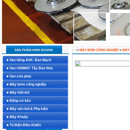
»
»
SẢN PHẨM KINH DOANH
MÁY BƠM CÔNG NGHIỆP
MÁY
Van hãng AVK- Đan Mạch
Van UNIWAT- Tây Ban Nha
Van cửa phai
Máy bơm công nghiệp
Máy thổi khí
Động cơ kéo
Máy nén khí & Phụ kiện
Máy Khuấy
Tủ Điện Điều Khiển