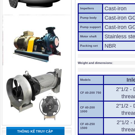
Cast-iron
Impellers
Cast-iron G
Pump body
Cast-iron G
Pump support
Stainless st
Motor shaft
NBR
Packing set
Weight and dimensions:
Inl
Models
2"1/2 -
CF 40-200 750
threa
2"1/2 -
CF 40-200
1000
threa
2"1/2 -
CF 40-250
1500
threa
THÔNG KÊ TRUY CẬP