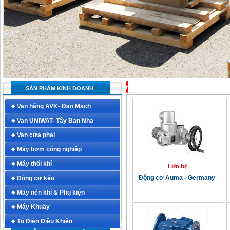
ĐỘNG CƠ KÉO
SẢN PHẨM KINH DOANH
Van hãng AVK- Đan Mạch
Van UNIWAT- Tây Ban Nha
Van cửa phai
Máy bơm công nghiệp
Máy thổi khí
Liên hệ
Động cơ Auma - Germany
Động cơ kéo
Máy nén khí & Phụ kiện
Máy Khuấy
Tủ Điện Điều Khiển