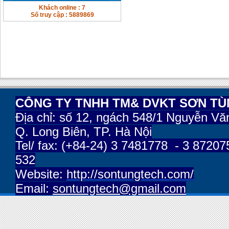
Khách online : 7
Số truy cập : 5889869
CÔNG TY TNHH TM& DVKT SƠN T
Địa chỉ:
số 12, ngách 548/1 Nguyễn Vă
Q. Long Biên, TP. Hà Nội
Tel/ fax: (+84-24) 3 7481778 - 3 87207
532
Website:
http://sontungtech.com/
Email:
sontungtech@gmail.com