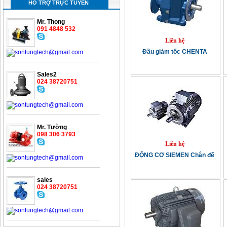
HỖ TRỢ TRỰC TUYẾN
Mr. Thong
091 4848 532
Liên hệ
Đầu giảm tốc CHENTA
Sales2
024 38720751
Mr. Tường
098 306 3793
Liên hệ
ĐỘNG CƠ SIEMEN Chân đế
sales
024 38720751