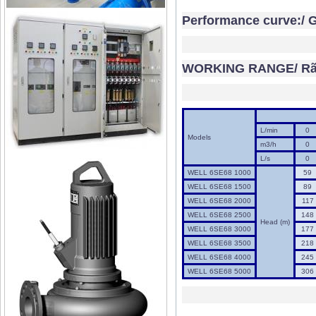
Performance curve:/ Gi
WORKING RANGE/ Rãnh
L/min
Models
m3/h
0
L/s
0
WELL 6SE68 1000
59
WELL 6SE68 1500
89
WELL 6SE68 2000
117
WELL 6SE68 2500
148
Head (m)
WELL 6SE68 3000
177
WELL 6SE68 3500
218
WELL 6SE68 4000
245
WELL 6SE68 5000
306