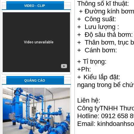
Thông số kĩ thuật:
VIDEO - CLIP
+ Đường kính bơ
+ Công suấ
+ Lưu lượng 
+ Độ sâu thả
+ Thân bơm, trụ
+ Cánh bơm:
+ Tỉ trọn
+Ph:
+ Kiểu lắp đặ
QUẢNG CÁO
ngang trong bể ch
Liên hệ:
Công tyTNHH Thươn
Hotline: 0912 658 
Email: kinhdoanhs