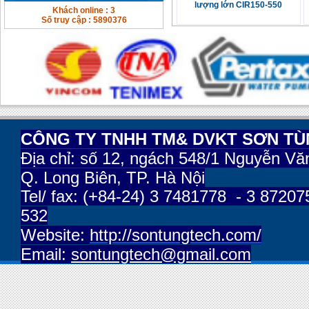
lượng lớn CIR150-550
Khách online : 3
Số truy cập : 5890376
CÔNG TY TNHH TM& DVKT SƠN T
Địa chỉ:
số 12, ngách 548/1 Nguyễn Vă
Q. Long Biên, TP. Hà Nội
Tel/ fax: (+84-24) 3 7481778 - 3 87207
532
Website:
http://sontungtech.com/
Email:
sontungtech@gmail.com