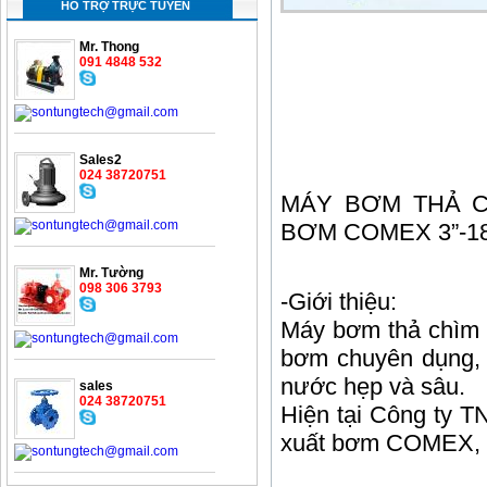
HỖ TRỢ TRỰC TUYẾN
Mr. Thong
091 4848 532
Sales2
024 38720751
MÁY BƠM THẢ C
BƠM COMEX 3”-18
Mr. Tường
098 306 3793
-Giới thiệu:
Máy bơm thả chìm 
bơm chuyên dụng, 
nước hẹp và sâu.
sales
024 38720751
Hiện tại Công ty 
xuất bơm COMEX