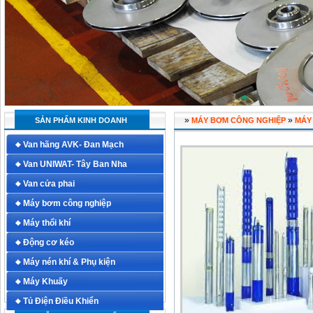
»
»
SẢN PHẨM KINH DOANH
MÁY BƠM CÔNG NGHIỆP
MÁY
Van hãng AVK- Đan Mạch
Van UNIWAT- Tây Ban Nha
Van cửa phai
Máy bơm công nghiệp
Máy thổi khí
Động cơ kéo
Máy nén khí & Phụ kiện
Máy Khuấy
Tủ Điện Điều Khiển