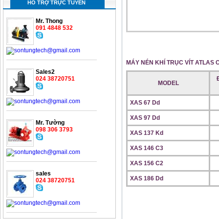
HỖ TRỢ TRỰC TUYẾN
Mr. Thong
091 4848 532
MÁY NÉN KHÍ TRỤC VÍT ATLAS
Sales2
024 38720751
MODEL
XAS 67 Dd
XAS 97 Dd
Mr. Tường
098 306 3793
XAS 137 Kd
XAS 146 C3
XAS 156 C2
sales
XAS 186 Dd
024 38720751