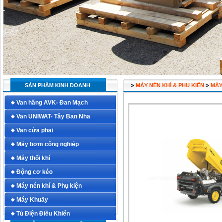
»
»
SẢN PHẨM KINH DOANH
MÁY NÉN KHÍ & PHỤ KIỆN
MÁY
Van hãng AVK- Đan Mạch
Van UNIWAT- Tây Ban Nha
Van cửa phai
Máy bơm công nghiệp
Máy thổi khí
Động cơ kéo
Máy nén khí & Phụ kiện
Máy Khuấy
Tủ Điện Điều Khiển