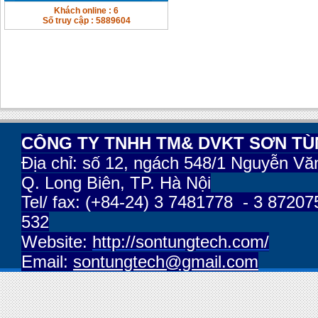
Khách online : 6
Số truy cập : 5889604
CÔNG TY TNHH TM& DVKT SƠN T
Địa chỉ:
số 12, ngách 548/1 Nguyễn Vă
Q. Long Biên, TP. Hà Nội
Tel/ fax: (+84-24) 3 7481778 - 3 87207
532
Website:
http://sontungtech.com/
Email:
sontungtech@gmail.com