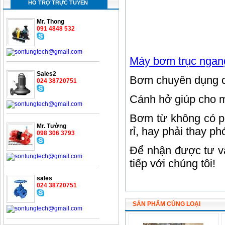
HỖ TRỢ TRỰC TUYẾN
Mr. Thong
091 4848 532
Máy bơm trục ngan
Sales2
Bơm chuyên dụng cho
024 38720751
Cánh hở giúp cho m
Bơm từ không có ph
Mr. Tường
rỉ, hay phải thay p
098 306 3793
Để nhận được tư vấ
tiếp với chúng tôi!
sales
024 38720751
SẢN PHẨM CÙNG LOẠI