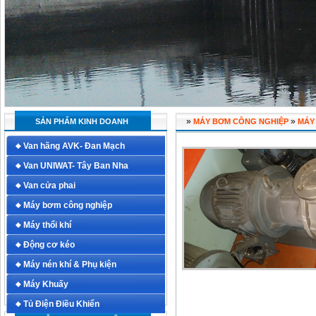
»
»
SẢN PHẨM KINH DOANH
MÁY BƠM CÔNG NGHIỆP
MÁY
Van hãng AVK- Đan Mạch
Van UNIWAT- Tây Ban Nha
Van cửa phai
Máy bơm công nghiệp
Máy thổi khí
Động cơ kéo
Máy nén khí & Phụ kiện
Máy Khuấy
Tủ Điện Điều Khiển