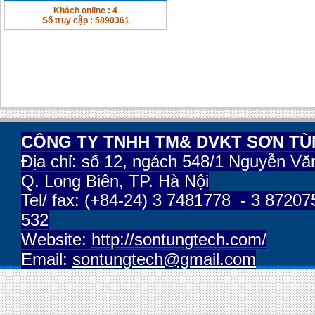
Khách online : 4
Số truy cập : 5890361
CÔNG TY TNHH TM& DVKT SƠN T
Địa chỉ:
số 12, ngách 548/1 Nguyễn Vă
Q. Long Biên, TP. Hà Nội
Tel/ fax: (+84-24) 3 7481778 - 3 87207
532
Website:
http://sontungtech.com/
Email:
sontungtech@gmail.com