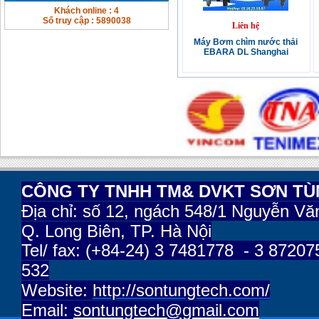
Khách online : 4
Số truy cập : 5890038
Liên hệ
Máy Bơm chìm nước thải
EBARA DL Shanghai
CÔNG TY TNHH TM& DVKT SƠN T
Địa chỉ:
số 12, ngách 548/1 Nguyễn Vă
Q. Long Biên, TP. Hà Nội
Tel/ fax: (+84-24) 3 7481778 - 3 87207
532
Website:
http://sontungtech.com/
Email:
sontungtech@gmail.com