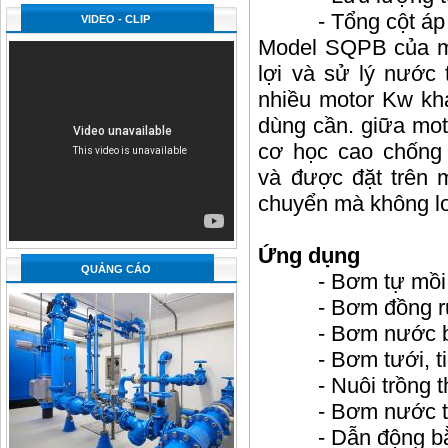
- Tổng cột áp
VIDEO - CLIP
Model SQPB của m
lợi và sử lý nước 
nhiều motor Kw kh
dùng cần. giữa mot
cơ học cao chống 
và được đặt trên 
chuyển mà không l
Ứng dụng
QUẢNG CÁO
- Bơm tự mồi
- Bơm đồng r
- Bơm nước biể
- Bơm tưới, tiêu
- Nuôi trồng thủ
- Bơm nước trê
- Dẫn động bằng