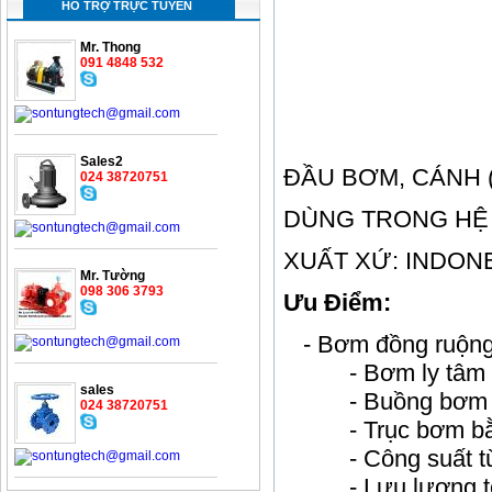
HỖ TRỢ TRỰC TUYẾN
Mr. Thong
091 4848 532
Sales2
ĐẦU BƠM, CÁNH 
024 38720751
DÙNG TRONG HỆ
XUẤT XỨ: INDON
Mr. Tường
098 306 3793
Ưu Điểm:
- Bơm đồng ruộng
- Bơm ly tâm tự
sales
- Buồng bơm và 
024 38720751
- Trục bơm bằng
- Công suất từ 
- Lưu lượng tối 