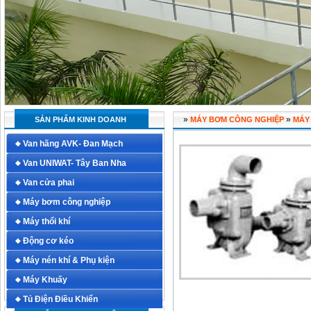
»
»
SẢN PHẨM KINH DOANH
MÁY BƠM CÔNG NGHIỆP
MÁY 
Van hãng AVK- Đan Mạch
Van UNIWAT- Tây Ban Nha
Van cửa phai
Máy bơm công nghiệp
Máy thổi khí
Động cơ kéo
Máy nén khí & Phụ kiện
Máy Khuấy
Tủ Điện Điều Khiển